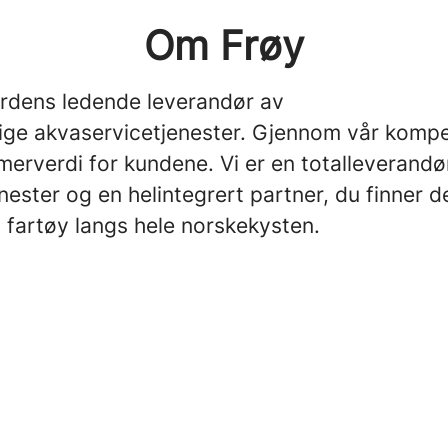
Om Frøy
erdens ledende leverandør av
ige akvaservicetjenester. Gjennom vår komp
merverdi for kundene. Vi er en totalleverandø
nester og en helintegrert partner, du finner d
 fartøy langs hele norskekysten.