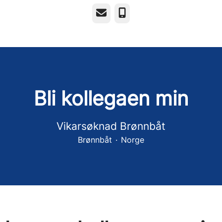
E-post
Telefonnummer
Bli kollegaen min
Vikarsøknad Brønnbåt
Brønnbåt
·
Norge