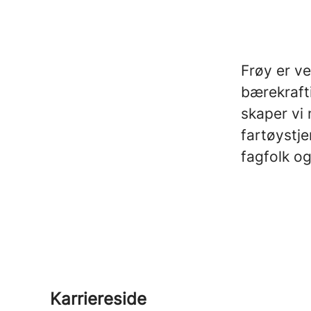
Frøy er v
bærekraft
skaper vi 
fartøystje
fagfolk og
Karriereside