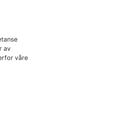
etanse
r av
erfor våre