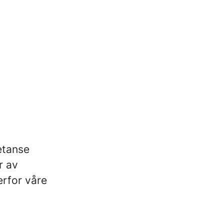
etanse
r av
erfor våre