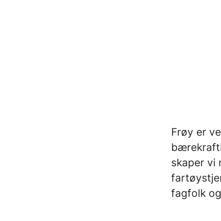
Frøy er v
bærekraft
skaper vi 
fartøystje
fagfolk og