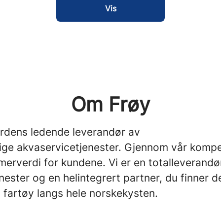
Vis
Om Frøy
erdens ledende leverandør av
ige akvaservicetjenester. Gjennom vår komp
merverdi for kundene. Vi er en totalleverandø
nester og en helintegrert partner, du finner d
 fartøy langs hele norskekysten.