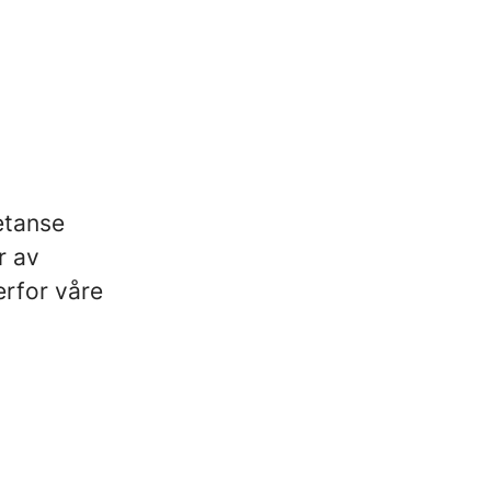
etanse
r av
erfor våre