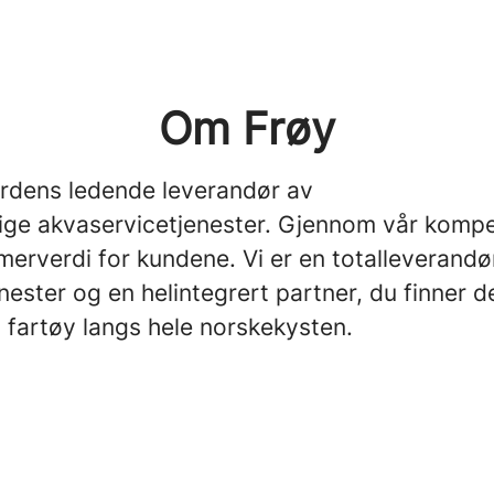
Om Frøy
erdens ledende leverandør av
ige akvaservicetjenester. Gjennom vår komp
merverdi for kundene. Vi er en totalleverandø
nester og en helintegrert partner, du finner d
 fartøy langs hele norskekysten.