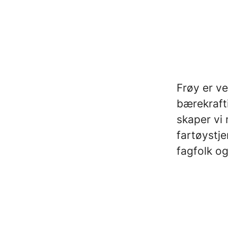
Frøy er v
bærekraft
skaper vi 
fartøystje
fagfolk og