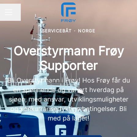
Del siden
KARRIEREMENY
SERVICEBÅT
·
NORGE
Overstyrmann Frøy
Supporter
Bli Overstyrmann i Frøy! Hos Frøy får du
en spennende og variert hverdag på
sjøen, med ansvar, utviklingsmuligheter
og konkurransedyktige betingelser. Bli
med på laget!